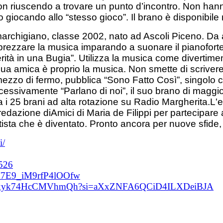
,non riuscendo a trovare un punto d’incontro. Non han
iocando allo “stesso gioco”. Il brano è disponibile ne
archigiano, classe 2002, nato ad Ascoli Piceno. Da 
ezzare la musica imparando a suonare il pianoforte e 
rità in una Bugia”. Utilizza la musica come divertime
a amica è proprio la musica. Non smette di scrivere e
zo di fermo, pubblica “Sono Fatto Così”, singolo che l
ccessivamente “Parlano di noi”, il suo brano di magg
 i 25 brani ad alta rotazione su Radio Margherita.L'es
zione diAmici di Maria de Filippi per partecipare ai 
rtista che è diventato. Pronto ancora per nuove sfide
i/
.526
9M7E9_iM9rfP4lOOfw
63n2INNSkyk74HcCMVhmQh?si=aXxZNFA6QCiD4ILXDeiBJA