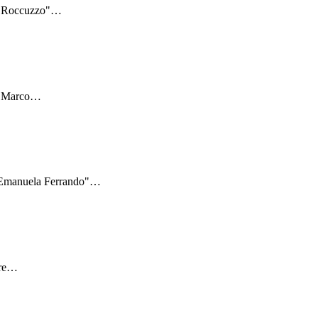
: "Roccuzzo"
…
 "Marco
…
 "Emanuela Ferrando"
…
re
…