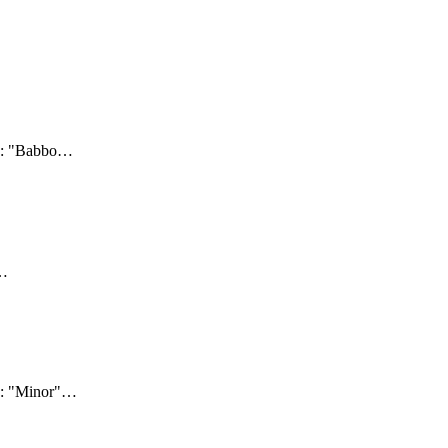
5: "Babbo
…
…
5: "Minor"
…