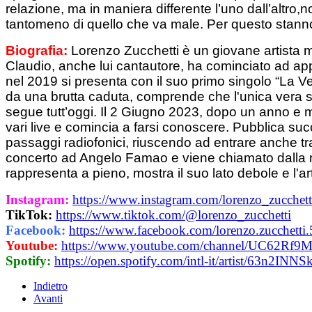
relazione, ma in maniera differente l’uno dall’altro
tantomeno di quello che va male. Per questo stanno g
Biografia:
Lorenzo Zucchetti è un giovane artista m
Claudio, anche lui cantautore, ha cominciato ad appr
nel 2019 si presenta con il suo primo singolo “La Ve
da una brutta caduta, comprende che l'unica vera su
segue tutt’oggi. Il 2 Giugno 2023, dopo un anno e mez
vari live e comincia a farsi conoscere. Pubblica su
passaggi radiofonici, riuscendo ad entrare anche tra
concerto ad Angelo Famao e viene chiamato dalla reda
rappresenta a pieno, mostra il suo lato debole e l'a
Instagram:
https://www.instagram.com/lorenzo_zucchett
TikTok:
https://www.tiktok.com/@lorenzo_zucchetti
Facebook:
https://www.facebook.com/lorenzo.zucchetti
Youtube:
https://www.youtube.com/channel/UC62Rf
Spotify:
https://open.spotify.com/intl-it/artist/
Indietro
Avanti