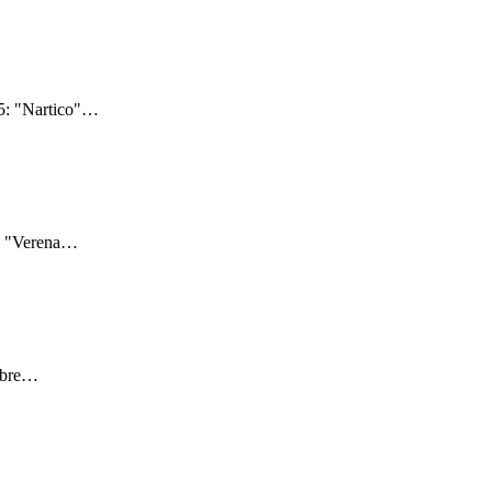
5: "Nartico"
…
: "Verena
…
bre
…