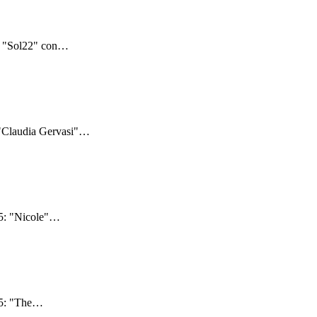
: "Sol22" con
…
 "Claudia Gervasi"
…
5: "Nicole"
…
5: "The
…