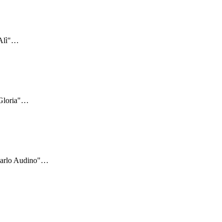
Alì"
…
Gloria"
…
Carlo Audino"
…
…