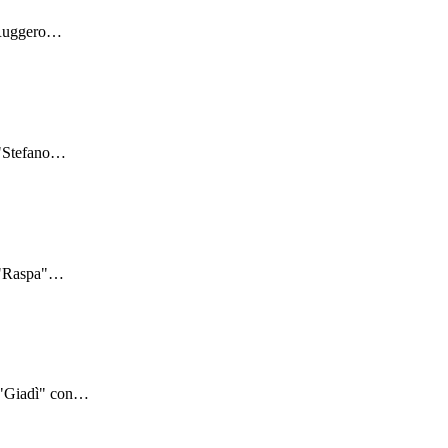
"Ruggero
…
"Stefano
…
 "Raspa"
…
 "Giadì" con
…