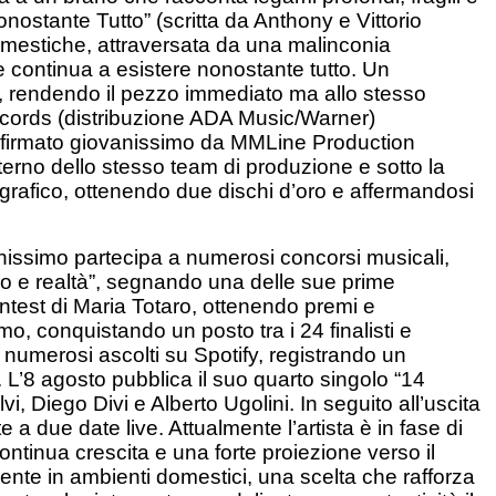
nostante Tutto” (scritta da Anthony e Vittorio
omestiche, attraversata da una malinconia
he continua a esistere nonostante tutto. Un
e, rendendo il pezzo immediato ma allo stesso
cords (distribuzione ADA Music/Warner)
ta firmato giovanissimo da MMLine Production
terno dello stesso team di produzione e sotto la
grafico, ottenendo due dischi d’oro e affermandosi
nissimo partecipa a numerosi concorsi musicali,
o e realtà”, segnando una delle sue prime
ntest di Maria Totaro, ottenendo premi e
, conquistando un posto tra i 24 finalisti e
 numerosi ascolti su Spotify, registrando un
 L’8 agosto pubblica il suo quarto singolo “14
, Diego Divi e Alberto Ugolini. In seguito all’uscita
a due date live. Attualmente l’artista è in fase di
ntinua crescita e una forte proiezione verso il
ente in ambienti domestici, una scelta che rafforza