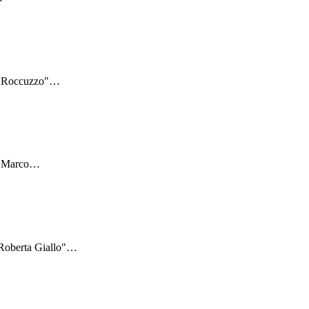
 "Roccuzzo"
…
 "Marco
…
"Roberta Giallo"
…