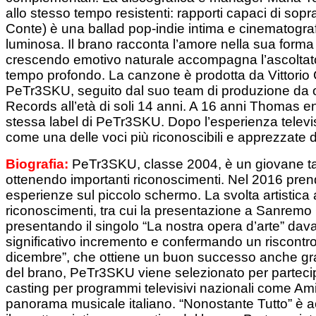
allo stesso tempo resistenti: rapporti capaci di sopr
Conte) è una ballad pop-indie intima e cinematogra
luminosa. Il brano racconta l’amore nella sua forma 
crescendo emotivo naturale accompagna l’ascoltator
tempo profondo. La canzone è prodotta da Vittori
PeTr3SKU, seguito dal suo team di produzione da ol
Records all’età di soli 14 anni. A 16 anni Thomas en
stessa label di PeTr3SKU. Dopo l’esperienza televis
come una delle voci più riconoscibili e apprezzate 
Biografia:
PeTr3SKU, classe 2004, è un giovane tal
ottenendo importanti riconoscimenti. Nel 2016 pren
esperienze sul piccolo schermo. La svolta artistica
riconoscimenti, tra cui la presentazione a Sanremo 
presentando il singolo “La nostra opera d’arte” dava
significativo incremento e confermando un riscontro 
dicembre”, che ottiene un buon successo anche grazie
del brano, PeTr3SKU viene selezionato per partecipar
casting per programmi televisivi nazionali come Amic
panorama musicale italiano. “Nonostante Tutto” è ac