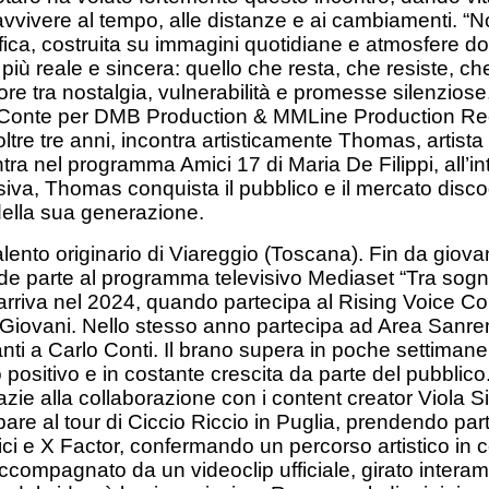
avvivere al tempo, alle distanze e ai cambiamenti. “No
fica, costruita su immagini quotidiane e atmosfere d
più reale e sincera: quello che resta, che resiste, c
e tra nostalgia, vulnerabilità e promesse silenzios
o Conte per DMB Production & MMLine Production Re
tre tre anni, incontra artisticamente Thomas, artis
tra nel programma Amici 17 di Maria De Filippi, all’in
iva, Thomas conquista il pubblico e il mercato disco
della sua generazione.
ento originario di Viareggio (Toscana). Fin da giova
de parte al programma televisivo Mediaset “Tra sogn
 arriva nel 2024, quando partecipa al Rising Voice Co
Giovani. Nello stesso anno partecipa ad Area Sanremo
nti a Carlo Conti. Il brano supera in poche settimane
positivo e in costante crescita da parte del pubblico.
 alla collaborazione con i content creator Viola Silvi
e al tour di Ciccio Riccio in Puglia, prendendo parte 
i e X Factor, confermando un percorso artistico in co
compagnato da un videoclip ufficiale, girato interam