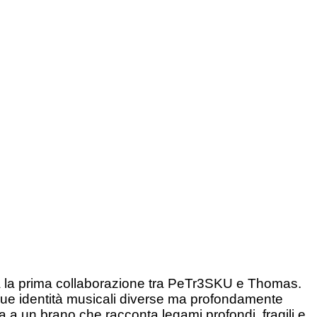
a la prima collaborazione tra PeTr3SKU e Thomas.
e due identità musicali diverse ma profondamente
 a un brano che racconta legami profondi, fragili e