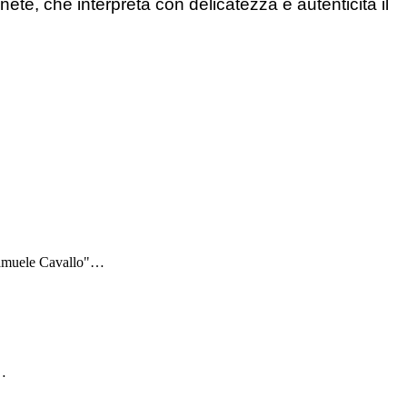
nete, che interpreta con delicatezza e autenticità il
Samuele Cavallo"
…
…