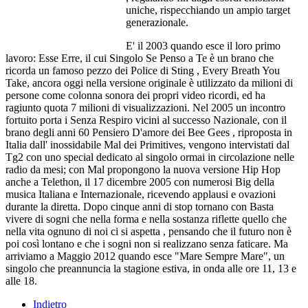
uniche, rispecchiando un ampio target
generazionale.
E' il 2003 quando esce il loro primo
lavoro: Esse Erre, il cui Singolo Se Penso a Te è un brano che
ricorda un famoso pezzo dei Police di Sting , Every Breath You
Take, ancora oggi nella versione originale è utilizzato da milioni di
persone come colonna sonora dei propri video ricordi, ed ha
ragiunto quota 7 milioni di visualizzazioni. Nel 2005 un incontro
fortuito porta i Senza Respiro vicini al successo Nazionale, con il
brano degli anni 60 Pensiero D'amore dei Bee Gees , riproposta in
Italia dall' inossidabile Mal dei Primitives, vengono intervistati dal
Tg2 con uno special dedicato al singolo ormai in circolazione nelle
radio da mesi; con Mal propongono la nuova versione Hip Hop
anche a Telethon, il 17 dicembre 2005 con numerosi Big della
musica Italiana e Internazionale, ricevendo applausi e ovazioni
durante la diretta. Dopo cinque anni di stop tornano con Basta
vivere di sogni che nella forma e nella sostanza riflette quello che
nella vita ognuno di noi ci si aspetta , pensando che il futuro non è
poi così lontano e che i sogni non si realizzano senza faticare. Ma
arriviamo a Maggio 2012 quando esce "Mare Sempre Mare", un
singolo che preannuncia la stagione estiva, in onda alle ore 11, 13 e
alle 18.
Indietro