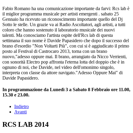
Fabio Romano ha una comunicazione importante da farvi: Rcs lab è
il miglior programma musicale per artisti emergenti . sabato 25
Gennaio ha ricevuto un riconoscimento importante quello del Dj
Sotto le stelle. Un grazie va ai Radio Ascoltatori, agli artisti, a tutti
coloro che hanno sostenuto il laboratorio musicale dei nuovi
talenti. Ma conosciamo l'artista ospite dell'Rcs lab di questa
settimana il suo nome è Davide Papasidero che dopo il successo del
brano d'esordio "Non Voltarti Più", con cui si è aggiudicato il primo
posto al Festival di Castrocaro 2013, torna con un brano
nuovo,"adesso oppure mai. Il brano, arrangiato da Nicco Verrienti,
con sonorità Electro pop affronta l'eterna lotta del doppio che è in
ognuno di noi, che Davide, nel video dell'omonimo singolo,
interpreta con classe da attore navigato."Adesso Oppure Mai" di
Davide Papasidero.
In programmazione da Lunedì 3 a Sabato 8 Febbraio ore 11.00,
15.30 e 23.00.
Indietro
Avanti
RCS LAB 2014