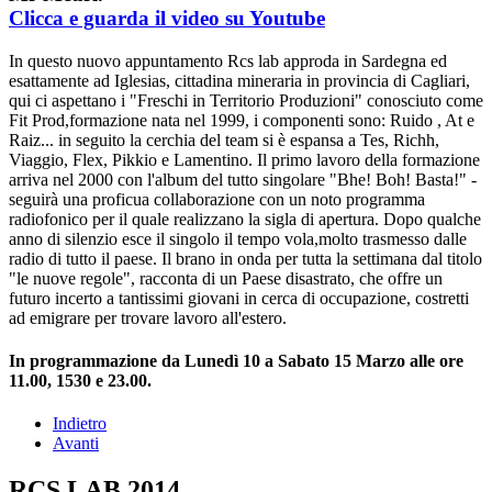
Clicca e guarda il video su Youtube
In questo nuovo appuntamento Rcs lab approda in Sardegna ed
esattamente ad Iglesias, cittadina mineraria in provincia di Cagliari,
qui ci aspettano i "Freschi in Territorio Produzioni" conosciuto come
Fit Prod,formazione nata nel 1999, i componenti sono: Ruido , At e
Raiz... in seguito la cerchia del team si è espansa a Tes, Richh,
Viaggio, Flex, Pikkio e Lamentino. Il primo lavoro della formazione
arriva nel 2000 con l'album del tutto singolare "Bhe! Boh! Basta!" -
seguirà una proficua collaborazione con un noto programma
radiofonico per il quale realizzano la sigla di apertura. Dopo qualche
anno di silenzio esce il singolo il tempo vola,molto trasmesso dalle
radio di tutto il paese. Il brano in onda per tutta la settimana dal titolo
"le nuove regole", racconta di un Paese disastrato, che offre un
futuro incerto a tantissimi giovani in cerca di occupazione, costretti
ad emigrare per trovare lavoro all'estero.
In programmazione da Lunedì 10 a Sabato 15 Marzo alle ore
11.00, 1530 e 23.00.
Indietro
Avanti
RCS LAB 2014