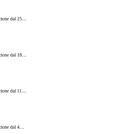
zione dal 25
…
zione dal 18
…
zione dal 11
…
zione dal 4
…