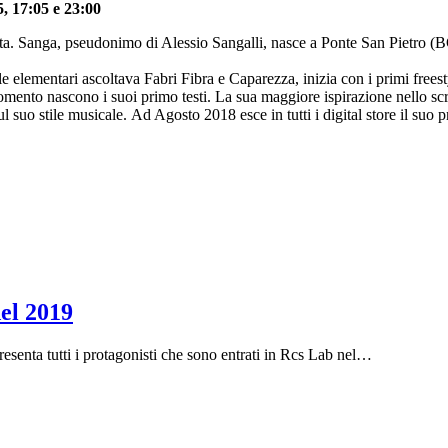
5, 17:05 e 23:00
a. Sanga, pseudonimo di Alessio Sangalli, nasce a Ponte San Pietro (BG
ole elementari ascoltava Fabri Fibra e Caparezza, inizia con i primi free
mento nascono i suoi primo testi. La sua maggiore ispirazione nello scrive
suo stile musicale. Ad Agosto 2018 esce in tutti i digital store il suo 
del 2019
nta tutti i protagonisti che sono entrati in Rcs Lab nel
…