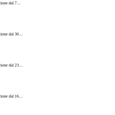
zione dal 7
…
zione dal 30
…
zione dal 23
…
zione dal 16
…