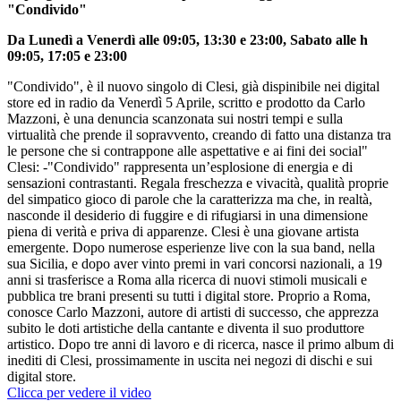
"Condivido"
Da Lunedì a Venerdì alle 09:05, 13:30 e 23:00, Sabato alle h
09:05, 17:05 e 23:00
"Condivido", è il nuovo singolo di Clesi, già dispinibile nei digital
store ed in radio da Venerdì 5 Aprile, scritto e prodotto da Carlo
Mazzoni, è una denuncia scanzonata sui nostri tempi e sulla
virtualità che prende il sopravvento, creando di fatto una distanza tra
le persone che si contrappone alle aspettative e ai fini dei social"
Clesi: -"Condivido" rappresenta un’esplosione di energia e di
sensazioni contrastanti. Regala freschezza e vivacità, qualità proprie
del simpatico gioco di parole che la caratterizza ma che, in realtà,
nasconde il desiderio di fuggire e di rifugiarsi in una dimensione
piena di verità e priva di apparenze. Clesi è una giovane artista
emergente. Dopo numerose esperienze live con la sua band, nella
sua Sicilia, e dopo aver vinto premi in vari concorsi nazionali, a 19
anni si trasferisce a Roma alla ricerca di nuovi stimoli musicali e
pubblica tre brani presenti su tutti i digital store. Proprio a Roma,
conosce Carlo Mazzoni, autore di artisti di successo, che apprezza
subito le doti artistiche della cantante e diventa il suo produttore
artistico. Dopo tre anni di lavoro e di ricerca, nasce il primo album di
inediti di Clesi, prossimamente in uscita nei negozi di dischi e sui
digital store.
Clicca per vedere il video