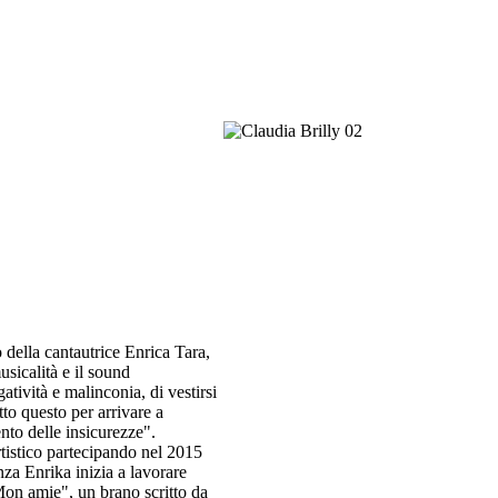
della cantautrice Enrica Tara,
usicalità e il sound
tività e malinconia, di vestirsi
utto questo per arrivare a
nto delle insicurezze".
rtistico partecipando nel 2015
a Enrika inizia a lavorare
 "Mon amie", un brano scritto da