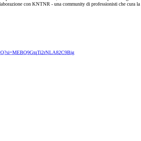
a collaborazione con KNTNR - una community di professionisti che cura la
RJRYQ?si=MEBQ9GtqTi2rNLA82C9Big