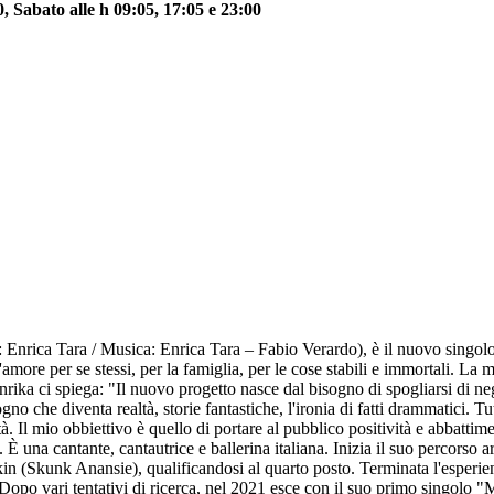
 Sabato alle h 09:05, 17:05 e 23:00
Enrica Tara / Musica: Enrica Tara – Fabio Verardo), è il nuovo singolo 
more per se stessi, per la famiglia, per le cose stabili e immortali. La m
ka ci spiega: "Il nuovo progetto nasce dal bisogno di spogliarsi di nega
ogno che diventa realtà, storie fantastiche, l'ironia di fatti drammatici. T
. Il mio obbiettivo è quello di portare al pubblico positività e abbattime
 una cantante, cantautrice e ballerina italiana. Inizia il suo percorso a
Skunk Anansie), qualificandosi al quarto posto. Terminata l'esperienz
ca. Dopo vari tentativi di ricerca, nel 2021 esce con il suo primo singolo