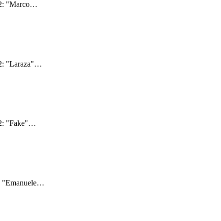
22: "Marco
…
2: "Laraza"
…
2: "Fake"
…
2: "Emanuele
…