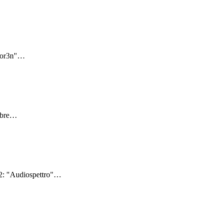
Lor3n"
…
bre
…
2: "Audiospettro"
…