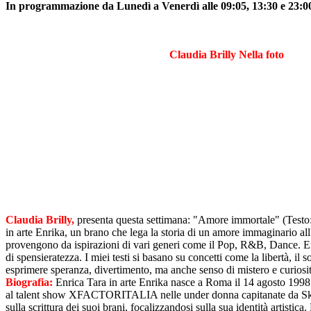
In programmazione da Lunedì a Venerdì alle 09:05, 13:30 e 23:00,
Claudia Brilly Nella foto
Claudia Brilly,
presenta questa settimana: "Amore immortale" (Testo: 
in arte Enrika, un brano che lega la storia di un amore immaginario all'a
provengono da ispirazioni di vari generi come il Pop, R&B, Dance. Enri
di spensieratezza. I miei testi si basano su concetti come la libertà, il s
esprimere speranza, divertimento, ma anche senso di mistero e curiosità
Biografia:
Enrica Tara in arte Enrika nasce a Roma il 14 agosto 1998. È
al talent show XFACTORITALIA nelle under donna capitanate da Skin (
sulla scrittura dei suoi brani, focalizzandosi sulla sua identità artisti