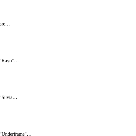
bre
…
: "Rayo"
…
"Silvia
…
: "Underframe"
…