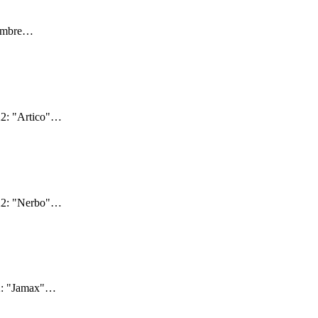
embre
…
2: "Artico"
…
22: "Nerbo"
…
2: "Jamax"
…