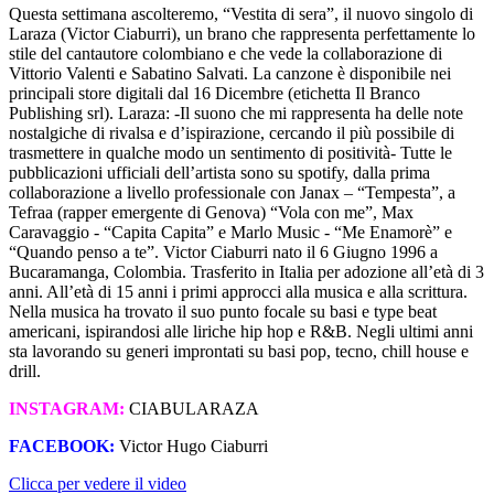
Questa settimana ascolteremo, “Vestita di sera”, il nuovo singolo di
Laraza (Victor Ciaburri), un brano che rappresenta perfettamente lo
stile del cantautore colombiano e che vede la collaborazione di
Vittorio Valenti e Sabatino Salvati. La canzone è disponibile nei
principali store digitali dal 16 Dicembre (etichetta Il Branco
Publishing srl). Laraza: -Il suono che mi rappresenta ha delle note
nostalgiche di rivalsa e d’ispirazione, cercando il più possibile di
trasmettere in qualche modo un sentimento di positività- Tutte le
pubblicazioni ufficiali dell’artista sono su spotify, dalla prima
collaborazione a livello professionale con Janax – “Tempesta”, a
Tefraa (rapper emergente di Genova) “Vola con me”, Max
Caravaggio - “Capita Capita” e Marlo Music - “Me Enamorè” e
“Quando penso a te”. Victor Ciaburri nato il 6 Giugno 1996 a
Bucaramanga, Colombia. Trasferito in Italia per adozione all’età di 3
anni. All’età di 15 anni i primi approcci alla musica e alla scrittura.
Nella musica ha trovato il suo punto focale su basi e type beat
americani, ispirandosi alle liriche hip hop e R&B. Negli ultimi anni
sta lavorando su generi improntati su basi pop, tecno, chill house e
drill.
INSTAGRAM:
CIABULARAZA
FACEBOOK:
Victor Hugo Ciaburri
Clicca per vedere il video