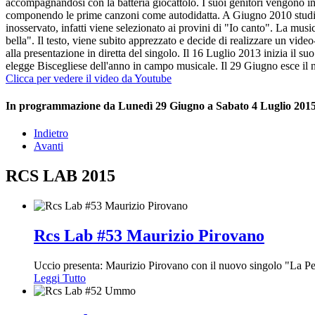
accompagnandosi con la batteria giocattolo. I suoi genitori vengono inco
componendo le prime canzoni come autodidatta. A Giugno 2010 studia c
inosservato, infatti viene selezionato ai provini di "Io canto". La musi
bella". Il testo, viene subito apprezzato e decide di realizzare un vi
alla presentazione in diretta del singolo. Il 16 Luglio 2013 inizia il s
elegge Biscegliese dell'anno in campo musicale. Il 29 Giugno esce il 
Clicca per vedere il video da Youtube
In programmazione da Lunedì 29 Giugno a Sabato 4 Luglio 2015, d
Indietro
Avanti
RCS LAB 2015
Rcs Lab #53 Maurizio Pirovano
Uccio presenta: Maurizio Pirovano con il nuovo singolo "La P
Leggi Tutto