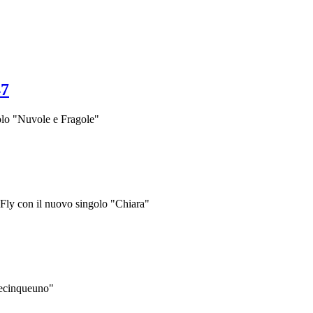
47
olo "Nuvole e Fragole"
eFly con il nuovo singolo "Chiara"
uecinqueuno"