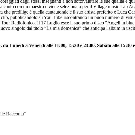
raggiati dagli stessi insegnanti a non sottovalutare le sue qualità e quin
anto con un maestro e viene selezionato per il Village music Lab Acad
ca che predilige è quella cantautorale e il suo artista preferito è Luca Ca
deo-clip, pubblicandolo su You Tube riscontrando un buon numero di visu
uo Tour Radiofonico. Il 17 Luglio esce il suo primo disco "Angeli in blue 
nuovo singolo dal titolo “La mia domenica” che anticipa l'album in usci
a Lunedì a Venerdì alle 11:00, 15:30 e 23:00, Sabato alle 15:30 e
elle Racconta"