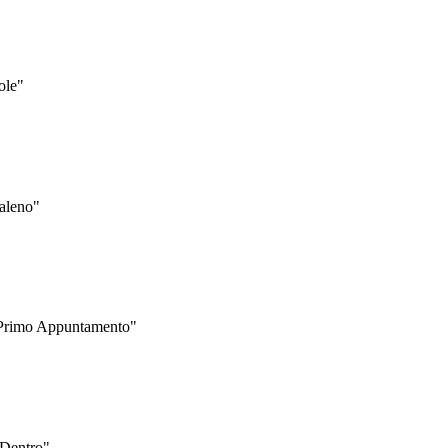
ole"
aleno"
l Primo Appuntamento"
"Dentro"