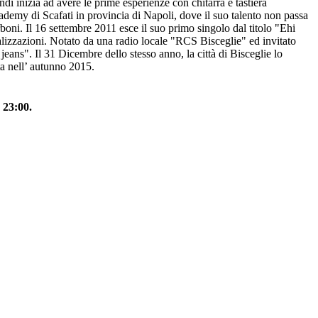
di inizia ad avere le prime esperienze con chitarra e tastiera
emy di Scafati in provincia di Napoli, dove il suo talento non passa
rboni. Il 16 settembre 2011 esce il suo primo singolo dal titolo "Ehi
alizzazioni. Notato da una radio locale "RCS Bisceglie" ed invitato
jeans". Il 31 Dicembre dello stesso anno, la città di Bisceglie lo
ta nell’ autunno 2015.
 23:00.