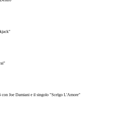
ckjack"
rai"
6 con Joe Damiani e il singolo "Scelgo L'Amore"