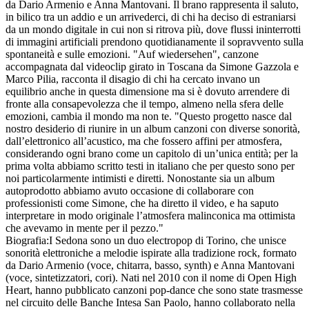
da Dario Armenio e Anna Mantovani. Il brano rappresenta il saluto,
in bilico tra un addio e un arrivederci, di chi ha deciso di estraniarsi
da un mondo digitale in cui non si ritrova più, dove flussi ininterrotti
di immagini artificiali prendono quotidianamente il sopravvento sulla
spontaneità e sulle emozioni. "Auf wiedersehen", canzone
accompagnata dal videoclip girato in Toscana da Simone Gazzola e
Marco Pilia, racconta il disagio di chi ha cercato invano un
equilibrio anche in questa dimensione ma si è dovuto arrendere di
fronte alla consapevolezza che il tempo, almeno nella sfera delle
emozioni, cambia il mondo ma non te. "Questo progetto nasce dal
nostro desiderio di riunire in un album canzoni con diverse sonorità,
dall’elettronico all’acustico, ma che fossero affini per atmosfera,
considerando ogni brano come un capitolo di un’unica entità; per la
prima volta abbiamo scritto testi in italiano che per questo sono per
noi particolarmente intimisti e diretti. Nonostante sia un album
autoprodotto abbiamo avuto occasione di collaborare con
professionisti come Simone, che ha diretto il video, e ha saputo
interpretare in modo originale l’atmosfera malinconica ma ottimista
che avevamo in mente per il pezzo."
Biografia:I Sedona sono un duo electropop di Torino, che unisce
sonorità elettroniche a melodie ispirate alla tradizione rock, formato
da Dario Armenio (voce, chitarra, basso, synth) e Anna Mantovani
(voce, sintetizzatori, cori). Nati nel 2010 con il nome di Open High
Heart, hanno pubblicato canzoni pop-dance che sono state trasmesse
nel circuito delle Banche Intesa San Paolo, hanno collaborato nella