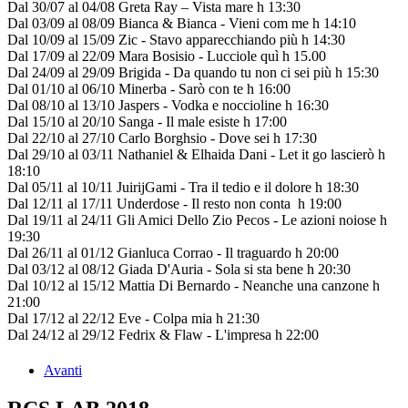
Dal 30/07 al 04/08 Greta Ray – Vista mare h 13:30
Dal 03/09 al 08/09 Bianca & Bianca - Vieni com me h 14:10
Dal 10/09 al 15/09 Zic - Stavo apparecchiando più h 14:30
Dal 17/09 al 22/09 Mara Bosisio - Lucciole quì h 15.00
Dal 24/09 al 29/09 Brigida - Da quando tu non ci sei più h 15:30
Dal 01/10 al 06/10 Minerba - Sarò con te h 16:00
Dal 08/10 al 13/10 Jaspers - Vodka e noccioline h 16:30
Dal 15/10 al 20/10 Sanga - Il male esiste h 17:00
Dal 22/10 al 27/10 Carlo Borghsio - Dove sei h 17:30
Dal 29/10 al 03/11 Nathaniel & Elhaida Dani - Let it go lascierò h
18:10
Dal 05/11 al 10/11 JuirijGami - Tra il tedio e il dolore h 18:30
Dal 12/11 al 17/11 Underdose - Il resto non conta h 19:00
Dal 19/11 al 24/11 Gli Amici Dello Zio Pecos - Le azioni noiose h
19:30
Dal 26/11 al 01/12 Gianluca Corrao - Il traguardo h 20:00
Dal 03/12 al 08/12 Giada D'Auria - Sola si sta bene h 20:30
Dal 10/12 al 15/12 Mattia Di Bernardo - Neanche una canzone h
21:00
Dal 17/12 al 22/12 Eve - Colpa mia h 21:30
Dal 24/12 al 29/12 Fedrix & Flaw - L'impresa h 22:00
Avanti