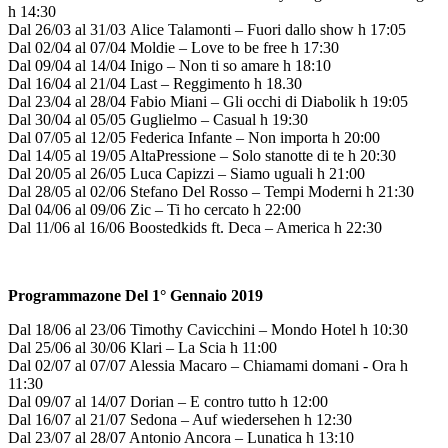
h 14:30
Dal 26/03 al 31/03 Alice Talamonti – Fuori dallo show h 17:05
Dal 02/04 al 07/04 Moldie – Love to be free h 17:30
Dal 09/04 al 14/04 Inigo – Non ti so amare h 18:10
Dal 16/04 al 21/04 Last – Reggimento h 18.30
Dal 23/04 al 28/04 Fabio Miani – Gli occhi di Diabolik h 19:05
Dal 30/04 al 05/05 Guglielmo – Casual h 19:30
Dal 07/05 al 12/05 Federica Infante – Non importa h 20:00
Dal 14/05 al 19/05 AltaPressione – Solo stanotte di te h 20:30
Dal 20/05 al 26/05 Luca Capizzi – Siamo uguali h 21:00
Dal 28/05 al 02/06 Stefano Del Rosso – Tempi Moderni h 21:30
Dal 04/06 al 09/06 Zic – Ti ho cercato h 22:00
Dal 11/06 al 16/06 Boostedkids ft. Deca – America h 22:30
Programmazone Del 1° Gennaio 2019
Dal 18/06 al 23/06 Timothy Cavicchini – Mondo Hotel h 10:30
Dal 25/06 al 30/06 Klari – La Scia h 11:00
Dal 02/07 al 07/07 Alessia Macaro – Chiamami domani - Ora h
11:30
Dal 09/07 al 14/07 Dorian – E contro tutto h 12:00
Dal 16/07 al 21/07 Sedona – Auf wiedersehen h 12:30
Dal 23/07 al 28/07 Antonio Ancora – Lunatica h 13:10