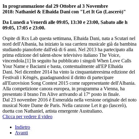
In programmazione dal 29 Ottobre al 3 Novembre
2018:
Nathaniel & Elhaida Dani con "Let It Go (Lascerò)"
Da Lunedì a Venerdì alle 09:05, 13:30 e 23:00, Sabato alle h
09:05, 17:05 e 23:00.
Ospite di Rcs Lab questa settimana, Elhaida Dani, nata a Scutari nel
nord dell'Albania, ha iniziato la sua carriera musicale già da bambina
studiando pianoforte dall'età di 6 anni. Nel 2013 ha partecipato alla
prima edizione del talent-show televisivo italiano The Voice,
vincendola.[1] In seguito ha pubblicato i singoli When Love Calls
Your Name e Baciami e basta, contestualmente all'EP Elhaida
Dani. Nel dicembre 2014 ha vinto la cinquantatreesima edizione del
Festivali i Këngës, guadagnandosi il diritto di partecipare
all'Eurovision Song Contest 2015 come rappresentante dell'Albania.
Alla competizione canora europea, in programma a Vienna, ha
presentato il brano I'm Alive arrivando al 17º posto in finale.
Dal 23 novembre 2016 è Esmeralda nella versione originale del noto
musical Notre Dame de Paris. Nella canzone Let it go (lascerò),
duetta con Nathaniel, artista emergente Australiano.
Clicca per vedere il video
Indietro
Avanti