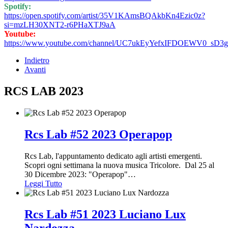
Spotify:
https://open.spotify.com/artist/35V1KAmsBQAkbKn4Ezic0z?
si=mzLH30XNT2-r6PHaXTJ9aA
Youtube:
https://www.youtube.com/channel/UC7ukEyYefxIFDOEWV0_sD3g
Indietro
Avanti
RCS LAB 2023
Rcs Lab #52 2023 Operapop
Rcs Lab, l'appuntamento dedicato agli artisti emergenti.
Scopri ogni settimana la nuova musica Tricolore. Dal 25 al
30 Dicembre 2023: "Operapop"
…
Leggi Tutto
Rcs Lab #51 2023 Luciano Lux
Nardozza