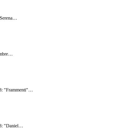
"Serena
…
embre
…
23: "Frammenti"
…
3: "Daniel
…