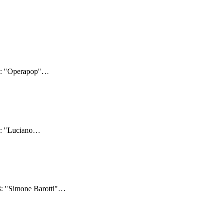
23: "Operapop"
…
3: "Luciano
…
3: "Simone Barotti"
…