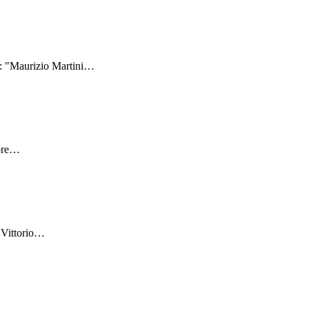
: "Maurizio Martini
…
bre
…
Vittorio
…