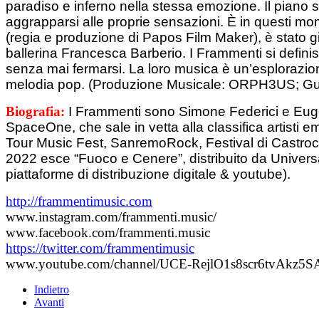
paradiso e inferno nella stessa emozione. Il piano si
aggrapparsi alle proprie sensazioni. È in questi mom
(regia e produzione di Papos Film Maker), è stato gir
ballerina Francesca Barberio.
I Frammenti si defini
senza mai fermarsi. La loro musica è un’esplorazione
melodia pop.
(Produzione Musicale: ORPH3US; Guita
Biografia:
I Frammenti sono Simone Federici e Eugeni
SpaceOne, che sale in vetta alla classifica artisti 
Tour Music Fest, SanremoRock, Festival di Castroc
2022 esce “Fuoco e Cenere”, distribuito da Universal 
piattaforme di distribuzione digitale & youtube).
http://frammentimusic.com
www.instagram.com/frammenti.music/
www.facebook.com/frammenti.music
https://twitter.com/frammentimusic
www.youtube.com/channel/UCE-RejlO1s8scr6tvAkz5S
Indietro
Avanti