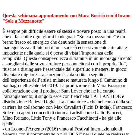
Questa settimana appuntamento con Mara Bosisio con il brano
"Sole a Mezzanotte"
È sempre più difficile essere sé stessi e trovare posto in una realtà
che ci fa sentire ogni giorni inadeguati. “Sole a mezzanotte” è un
brano fresco ed energico che denuncia la sensazione di
inadeguatezza all’interno di una società eccessivamente artefatta e
impaziente nella quale si è persa di vista l’importanza della
semplicità. Questa consapevolezza si tramuta in un incoraggiamento
a spogliarsi dalle sovrastrutture per connettersi con il proprio “io”,
riuscire a distinguere l’essenziale dal superfluo e mettersi in gioco:
diventare migliore. La canzone è stata scritta a seguito
dell’esperienza dell’artista milanese maturata lungo il Cammino di
Santiago nell’estate del 2019. La produzione è di Mara Bosisio in
collaborazione con il producer Sam Lover che ne ha curato
l’arrangiamento; il singolo esce con l’etichetta LATLANTIDE e
distribuzione Believe Digital. La cantautrice - che nel corso della sua
carriera ha collaborato con Max Cavallari (Fichi D’india), Francesco
Sole e ha aperto concerti di rinomati artisti come Gatto Panceri,
Mino Reitano, Little Tony e Francesco Facchinetti - ha già alle
spalle:
- un Leone d’Argento (2016) vinto al Festival Internazionale di
Venezia con il cortometraggio “30 DOSI” per il quale ha realizzato