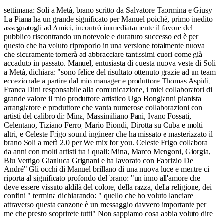
settimana: Soli a Metà, brano scritto da Salvatore Taormina e Giusy
La Piana ha un grande significato per Manuel poiché, primo inedito
assegnatogli ad Amici, incontrò immediatamente il favore del
pubblico riscontrando un notevole e duraturo successo ed è per
questo che ha voluto riproporlo in una versione totalmente nuova
che sicuramente tornerà ad abbracciare tantissimi cuori come già
accaduto in passato. Manuel, entusiasta di questa nuova veste di Soli
a Metà, dichiara: "sono felice del risultato ottenuto grazie ad un team
eccezionale a partire dal mio manager e produttore Thomas Aspidi,
Franca Dini responsabile alla comunicazione, i miei collaboratori di
grande valore il mio produttore artistico Ugo Bongianni pianista
arrangiatore e produttore che vanta numerose collaborazioni con
artisti del calibro di: Mina, Massimiliano Pani, Ivano Fossati,
Celentano, Tiziano Ferro, Mario Biondi, Dirotta su Cuba e molti
altri, e Celeste Frigo sound ingineer che ha missato e masterizzato il
brano Soli a metà 2.0 per We mix for you. Celeste Frigo collabora
da anni con molti artisti tra i quali: Mina, Marco Mengoni, Giorgia,
Blu Vertigo Gianluca Grignani e ha lavorato con Fabrizio De
André" Gli occhi di Manuel brillano di una nuova luce e mentre ci
riporta al significato profondo del brano: "un inno all'amore che
deve essere vissuto aldilà del colore, della razza, della religione, dei
confini " termina dichiarando: " quello che ho voluto lanciare
attraverso questa canzone è un messaggio davvero importante per
me che presto scoprirete tutti" Non sappiamo cosa abbia voluto dire