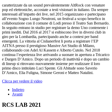
caratterizzate da un sound prevalentemente AltRock con venature
pop ed elettroniche, accostate a testi visionari in italiano. Da sempre
interessati all’impatto dei live, nel 2015 organizzano e partecipano
all’evento Sogno Lungo Neutroni, un festival a scopo benefico in
collaborazione con il comune di Lodi presso il Teatro San Bernardo.
In seguito entrano in studio per registrare la demo Uno contenente i
primi inediti. Dal 2016 al 2017 si esibiscono live in diversi club in
giro per la Lombardia, partecipando anche a contest per band
emergenti. La vittoria al Cislianerfest li porta a registrare l’EP
AITNA presso il prestigioso Massive Art Studio di Milano,
collaborando con Adel Al Kassem e Alberto Cutolo. Nel 2018
continua l’esperienza live arrivando a suonare in apertura a Tricarico
e Dargen D’Amico. Dopo un periodo di inattività e dopo un cambio
di lineup si ritrovano nuovamente insieme per realizzare il loro
primo disco intitolato Luci Spente. Gli Abitude sono Saverio
D’Amico, Elia Fuligna, Simone Geroni e Matteo Natalini.
Clicca per vedere il video
Indietro
Avanti
RCS LAB 2021