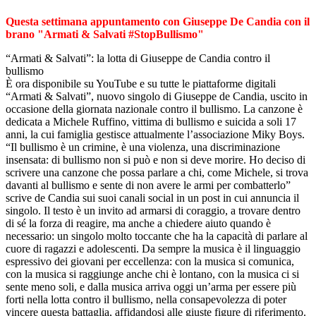
Questa settimana appuntamento con Giuseppe De Candia con il
brano "Armati & Salvati #StopBullismo"
“Armati & Salvati”: la lotta di Giuseppe de Candia contro il
bullismo
È ora disponibile su YouTube e su tutte le piattaforme digitali
“Armati & Salvati”, nuovo singolo di Giuseppe de Candia, uscito in
occasione della giornata nazionale contro il bullismo. La canzone è
dedicata a Michele Ruffino, vittima di bullismo e suicida a soli 17
anni, la cui famiglia gestisce attualmente l’associazione Miky Boys.
“Il bullismo è un crimine, è una violenza, una discriminazione
insensata: di bullismo non si può e non si deve morire. Ho deciso di
scrivere una canzone che possa parlare a chi, come Michele, si trova
davanti al bullismo e sente di non avere le armi per combatterlo”
scrive de Candia sui suoi canali social in un post in cui annuncia il
singolo. Il testo è un invito ad armarsi di coraggio, a trovare dentro
di sé la forza di reagire, ma anche a chiedere aiuto quando è
necessario: un singolo molto toccante che ha la capacità di parlare al
cuore di ragazzi e adolescenti. Da sempre la musica è il linguaggio
espressivo dei giovani per eccellenza: con la musica si comunica,
con la musica si raggiunge anche chi è lontano, con la musica ci si
sente meno soli, e dalla musica arriva oggi un’arma per essere più
forti nella lotta contro il bullismo, nella consapevolezza di poter
vincere questa battaglia, affidandosi alle giuste figure di riferimento.