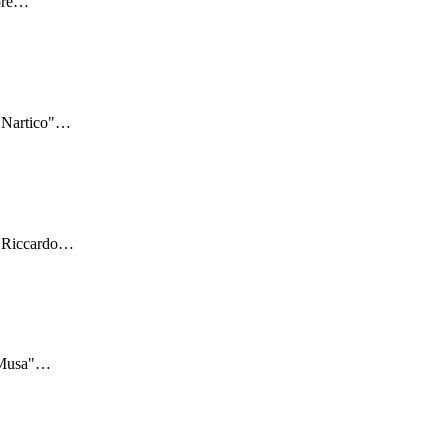
bre
…
"Nartico"
…
 "Riccardo
…
"Musa"
…