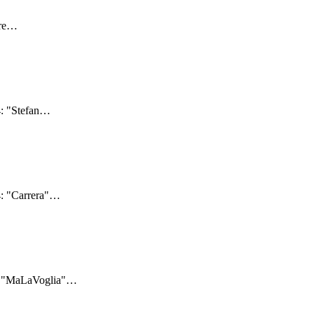
re
…
: "Stefan
…
: "Carrera"
…
4: "MaLaVoglia"
…