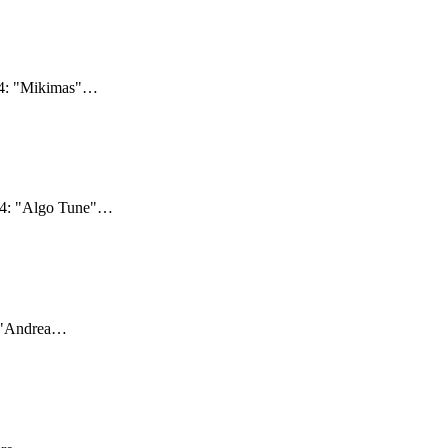
24: "Mikimas"
…
24: "Algo Tune"
…
 "Andrea
…