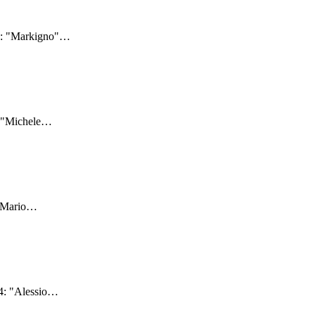
4: "Markigno"
…
: "Michele
…
"Mario
…
4: "Alessio
…