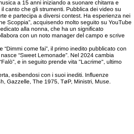
 musica a 15 anni iniziando a suonare chitarra e
a il canto che gli strumenti. Pubblica dei video su
e e partecipa a diversi contest. Ha esperienza nei
ia che Scoppia”, acquisendo molto seguito su YouTube
edicato alla nonna, che ha un significato
collabora con un noto manager del campo e scrive
 “Dimmi come fai”, il primo inedito pubblicato con
ra e nasce “Sweet Lemonade”. Nel 2024 cambia
alò”, e in seguito prende vita "Lacrime", ultimo
a, esibendosi con i suoi inediti. Influenze
sh, Gazzelle, The 1975, TøP, Ministri, Muse.