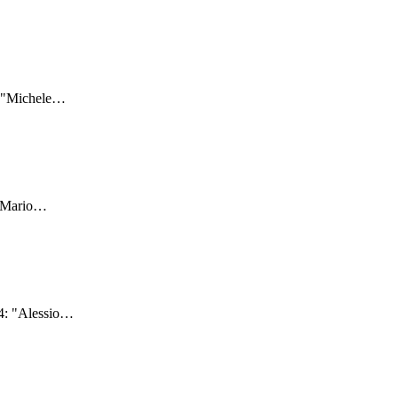
: "Michele
…
"Mario
…
4: "Alessio
…