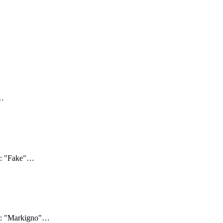
…
4: "Fake"
…
4: "Markigno"
…