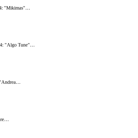
24: "Mikimas"
…
24: "Algo Tune"
…
 "Andrea
…
bre
…