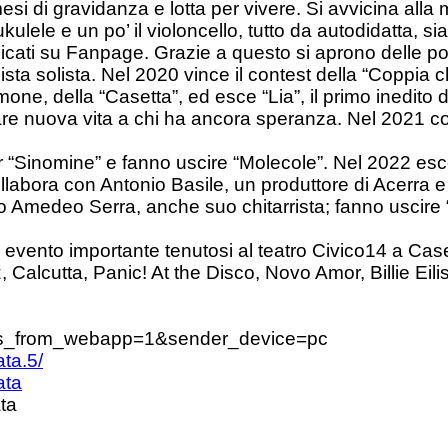
si di gravidanza e lotta per vivere. Si avvicina alla
ulele e un po’ il violoncello, tutto da autodidatta, si
ti su Fanpage. Grazie a questo si aprono delle port
ista solista. Nel 2020 vince il contest della “Copp
e, della “Casetta”, ed esce “Lia”, il primo inedito d
dare nuova vita a chi ha ancora speranza. Nel 2021 
“Sinomine” e fanno uscire “Molecole”. Nel 2022 esce
collabora con Antonio Basile, un produttore di Acer
 Amedeo Serra, anche suo chitarrista; fanno uscire “F
vento importante tenutosi al teatro Civico14 a Casert
Calcutta, Panic! At the Disco, Novo Amor, Billie Eili
s_from_webapp=1&sender_device=pc
ta.5/
ata
ta