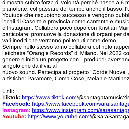
dimostra subito forza di volontà perché nasce a 6 me
pianoforte; col passare del tempo anche il basso, l’uk
Youtube che riscuotono successo e vengono pubblica
locali di Caserta e provincia come cantante e music
e Instagram. Collabora poco dopo con Kristian Maimon
particolare: promuove la donazione di organi per 
vari inediti che verranno poi tenuti come demo.
Sempre nello stesso anno collabora col noto rapper 
l’etichetta “Orangle Records” di Milano. Nel 2023 
genere e inizia un
progetto con il producer aversano
singolo che dà il via al
nuovo sound. Partecipa al progetto "Corde Nuove", e
artistiche: Paramore, Coma Cose, Melanie Martinez, 
Link:
Tiktok:
https://www.tiktok.com/
@santagatamusic?i
Facebook:
https://www.facebook.com/sara.santaga
Instagram:
https://www.instagram.com/sarasantag
Youtube:
https://www.youtube.com/
@SaraSantaga