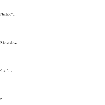
"Nartico"
…
 "Riccardo
…
"Musa"
…
re
…