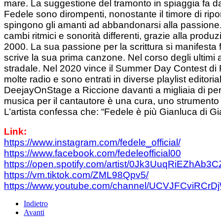
mare. La suggestione del tramonto in spiaggia fa 
Fedele sono dirompenti, nonostante il timore di rip
spingono gli amanti ad abbandonarsi alla passione. I
cambi ritmici e sonorità differenti, grazie alla pro
2000. La sua passione per la scrittura si manifesta
scrive la sua prima canzone. Nel corso degli ultimi a
stradale. Nel 2020 vince il Summer Day Contest di Fo
molte radio e sono entrati in diverse playlist editorial
DeejayOnStage a Riccione davanti a migliaia di per
musica per il cantautore è una cura, uno strumento p
L’artista confessa che: “Fedele è più Gianluca di G
Link:
https://www.instagram.com/fedele_official/
https://www.facebook.com/fedeleofficial00
https://open.spotify.com/artist/0Jk3UuqRiEZ
https://vm.tiktok.com/ZML98Qpv5/
https://www.youtube.com/channel/UCVJFCviRC
Indietro
Avanti