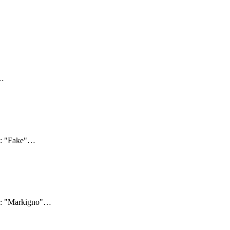
…
4: "Fake"
…
4: "Markigno"
…