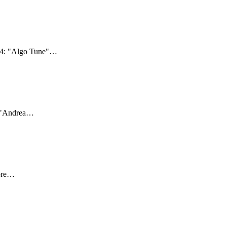
24: "Algo Tune"
…
 "Andrea
…
bre
…