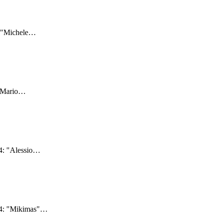
: "Michele
…
"Mario
…
4: "Alessio
…
24: "Mikimas"
…