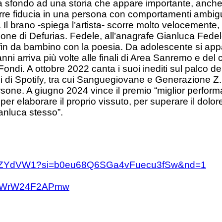
da sfondo ad una storia che appare importante, anch
orre fiducia in una persona con comportamenti ambigui
l brano -spiega l’artista- scorre molto velocemente, 
duzione di Defurias. Fedele, all’anagrafe Gianluca Fed
 fin da bambino con la poesia. Da adolescente si app
nni arriva più volte alle finali di Area Sanremo e del 
ndi. A ottobre 2022 canta i suoi inediti sul palco de
i di Spotify, tra
cui Sanguegiovane e Generazione Z. A
sone. A giugno 2024 vince il premio “miglior perfor
er elaborare il proprio vissuto, per superare il dolo
ianluca stesso”.
hAb3CZYdVW1?si=b0eu68Q6SGa4vFuecu3fSw&nd=1
rDjWrW24F2APmw