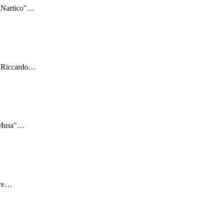
"Nartico"
…
 "Riccardo
…
"Musa"
…
re
…