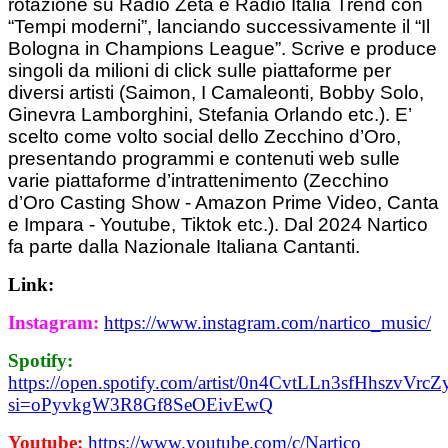
rotazione su Radio Zeta e Radio Italia Trend con
“Tempi moderni”, lanciando successivamente il “Il
Bologna in Champions League”. Scrive e produce
singoli da milioni di click sulle piattaforme per
diversi artisti (Saimon, I Camaleonti, Bobby Solo,
Ginevra Lamborghini, Stefania Orlando etc.). E’
scelto come volto social dello Zecchino d’Oro,
presentando programmi e contenuti web sulle
varie piattaforme d’intrattenimento (Zecchino
d’Oro Casting Show - Amazon Prime Video, Canta
e Impara - Youtube, Tiktok etc.). Dal 2024 Nartico
fa parte dalla Nazionale Italiana Cantanti.
Link:
Instagram:
https://www.instagram.com/nartico_music/
Spotify:
https://open.spotify.com/artist/0n4CvtLLn3sfHhszvVrcZ
si=oPyvkgW3R8Gf8SeOEivEwQ
Youtube:
https://www.youtube.com/c/Nartico