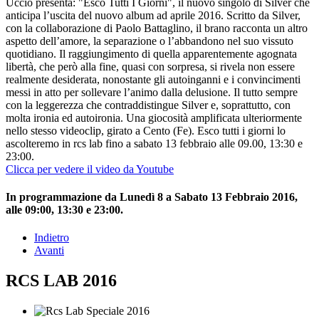
Uccio presenta: "Esco Tutti I Giorni", il nuovo singolo di Silver che
anticipa l’uscita del nuovo album ad aprile 2016. Scritto da Silver,
con la collaborazione di Paolo Battaglino, il brano racconta un altro
aspetto dell’amore, la separazione o l’abbandono nel suo vissuto
quotidiano. Il raggiungimento di quella apparentemente agognata
libertà, che però alla fine, quasi con sorpresa, si rivela non essere
realmente desiderata, nonostante gli autoinganni e i convincimenti
messi in atto per sollevare l’animo dalla delusione. Il tutto sempre
con la leggerezza che contraddistingue Silver e, soprattutto, con
molta ironia ed autoironia. Una giocosità amplificata ulteriormente
nello stesso videoclip, girato a Cento (Fe). Esco tutti i giorni lo
ascolteremo in rcs lab fino a sabato 13 febbraio alle 09.00, 13:30 e
23:00.
Clicca per vedere il video da Youtube
In programmazione da Lunedì 8 a Sabato 13 Febbraio 2016,
alle 09:00, 13:30 e 23:00.
Indietro
Avanti
RCS LAB 2016