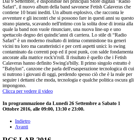
Dal 9 Settembre, è disponibile nei principali Store digitali "Radio
Safari", il nuovo album della band savonese Fetish Calaveras che
contiene 10 brani inediti. Un album esplosivo, che racconta le
avventure e gli incontri che si possono fare in questi anni su questo
strano pianeta, scavando nell'intimo con la solita dose di ironia alla
quale la band non vuole rinunciare, una nuova line-up e uno
spettacolo degno dei quindic'anni di carriera. Lo stile di “Radio
Safari” è un moderno risultato di intima commistione tra generi
vicini tra loro ma caratteristici e per certi aspetti unici: lo swing
contaminato da correnti pop ed il post punk, con salde fondamenta
ancorate alla matrice rock'n'roll. Il risultato è quello che i Fetish
Calaveras hanno definito Swing'a'billy. Il primo singolo estratto è
"Babylon", canzone che parla dell'esasperazione tecnologica di cui
si nutrono i giovani di oggi, perdendo spesso ciò che è la reale per
seguire i dettami che moda, tecnologia e qualche politica oscura gli
impongono.
Clicca per vedere il video
In programmazione da Lunedì 26 Settembre a Sabato 1
Ottobre 2016, alle 09:00, 13:30 e 23:00.
Indietro
Avanti