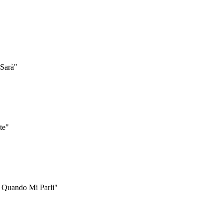
 Sarà"
te"
i Quando Mi Parli"