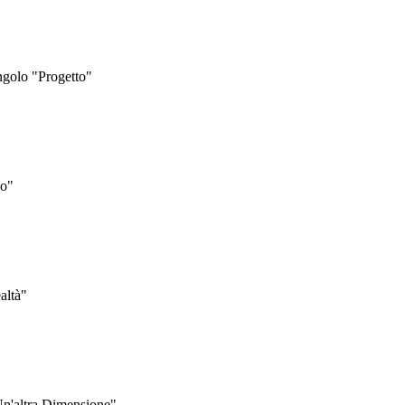
ngolo "Progetto"
do"
altà"
Un'altra Dimensione"