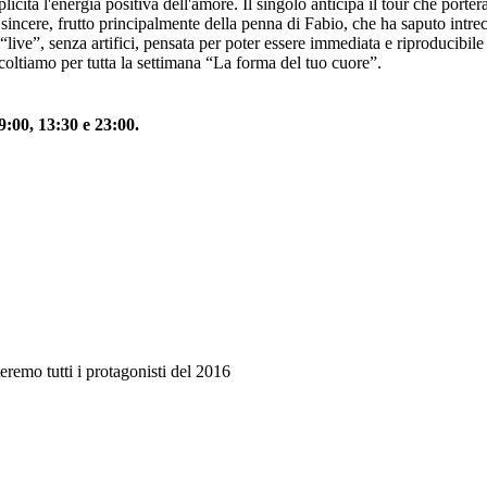
ità l'energia positiva dell'amore. Il singolo anticipa il tour che porterà
ncere, frutto principalmente della penna di Fabio, che ha saputo intrecci
live”, senza artifici, pensata per poter essere immediata e riproducibile 
scoltiamo per tutta la settimana “La forma del tuo cuore”.
:00, 13:30 e 23:00.
emo tutti i protagonisti del 2016