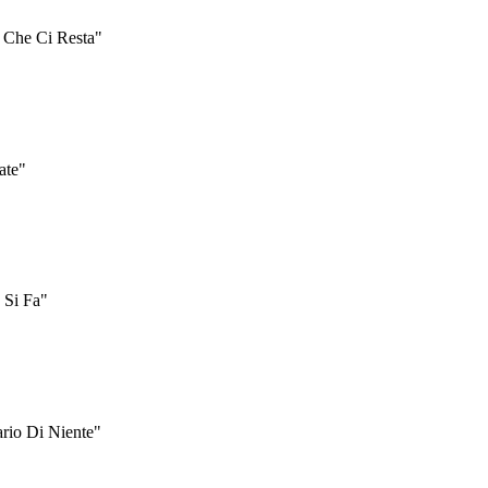
o Che Ci Resta"
ate"
 Si Fa"
ario Di Niente"