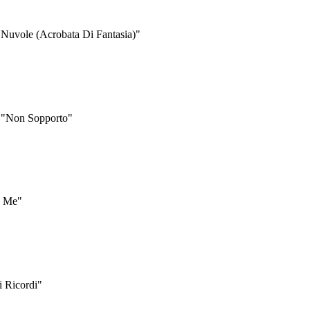
 Nuvole (Acrobata Di Fantasia)"
o "Non Sopporto"
n Me"
i Ricordi"