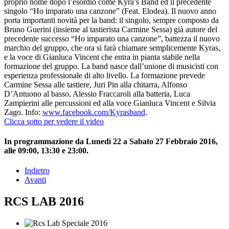
proprio nome dopo l’esordio come Kyra’s Band ed il precedente
singolo “Ho imparato una canzone” (Feat. Elodea). Il nuovo anno
porta importanti novità per la band: il singolo, sempre composto da
Bruno Guerini (insieme al tastierista Carmine Sessa) già autore del
precedente successo “Ho imparato una canzone”, battezza il nuovo
marchio del gruppo, che ora si farà chiamare semplicemente Kyras,
e la voce di Gianluca Vincent che entra in pianta stabile nella
formazione del gruppo. La band nasce dall’unione di musicisti con
esperienza professionale di alto livello. La formazione prevede
Carmine Sessa alle tastiere, Juri Pin alla chitarra, Alfonso
D’Antuono al basso, Alessio Fraccaroli alla batteria, Luca
Zampierini alle percussioni ed alla voce Gianluca Vincent e Silvia
Zago. Info:
www.facebook.com/Kyrasband
.
Clicca sotto per vedere il video
In programmazione da Lunedì 22 a Sabato 27 Febbraio 2016,
alle 09:00, 13:30 e 23:00.
Indietro
Avanti
RCS LAB 2016