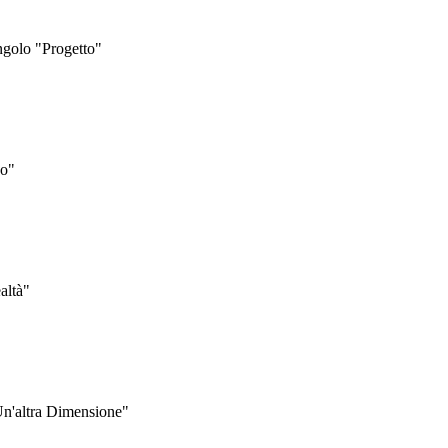
ngolo "Progetto"
do"
altà"
Un'altra Dimensione"