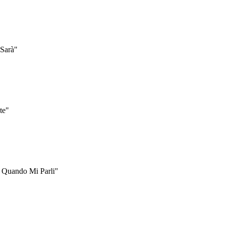
 Sarà"
te"
i Quando Mi Parli"