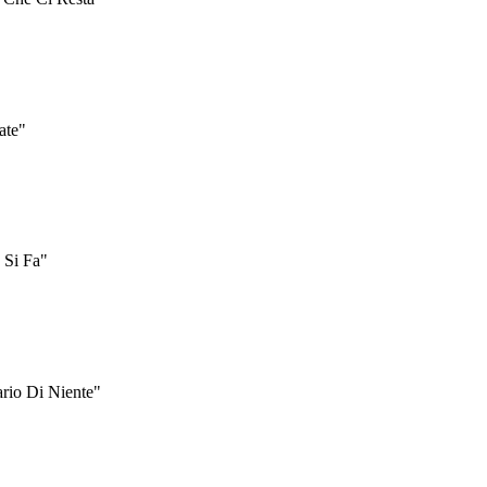
ate"
 Si Fa"
ario Di Niente"