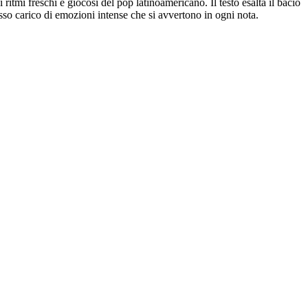
ritmi freschi e giocosi del pop latinoamericano. Il testo esalta il bacio
so carico di emozioni intense che si avvertono in ogni nota.