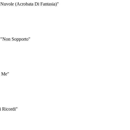
 Nuvole (Acrobata Di Fantasia)"
o "Non Sopporto"
n Me"
i Ricordi"